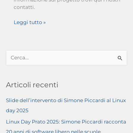
contatti.
Slide
Leggi tutto »
dell’intervento
di
Simone
Piccardi
C
al
e
Linux
day
r
2025
Articoli recenti
c
a
Slide dell’intervento di Simone Piccardi al Linux
:
day 2025
Linux Day Prato 2025: Simone Piccardi racconta
20 anni di software libero nelle scuole