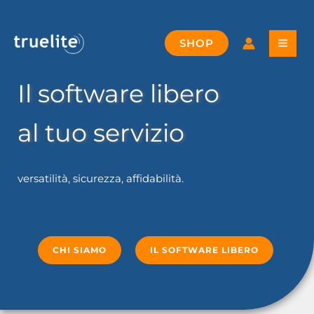
Vai
al
contenuto
SHOP
Il software libero
al tuo servizio
versatilità, sicurezza, affidabilità.
CHI SIAMO
IL SOFTWARE LIBERO