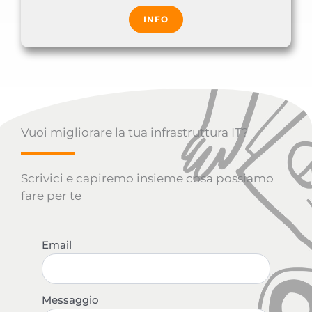
INFO
Vuoi migliorare la tua infrastruttura IT?
Scrivici e capiremo insieme cosa possiamo
fare per te
Contatti
Email
light
Messaggio