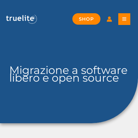
Vai
al
contenuto
SHOP
Migrazione a software
libero e open source