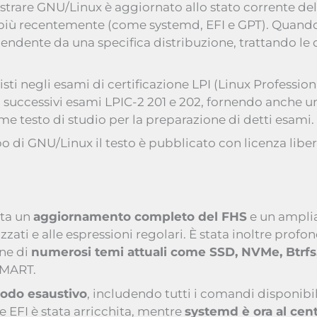
istrare GNU/Linux è aggiornato allo stato corrente del
e più recentemente (come systemd, EFI e GPT). Quando
ndente da una specifica distribuzione, trattando le di
sti negli esami di certificazione LPI (Linux Professiona
i successivi esami LPIC-2 201 e 202, fornendo anche 
e testo di studio per la preparazione di detti esami.
po di GNU/Linux il testo è pubblicato con licenza liber
nta un
aggiornamento completo del FHS
e un amplia
izzati e alle espressioni regolari. È stata inoltre pro
one di
numerosi temi attuali come SSD, NVMe, Btrf
SMART.
modo esaustivo
, includendo tutti i comandi disponibil
e EFI è stata arricchita, mentre
systemd è ora al cen