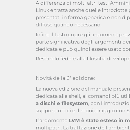
A differenza di molti altri testi Ammin
Linux e tratta anche quelle introdott
presentati in forma generica e non dipe
diffuse quando necessario.
Infine il testo copre gli argomenti previ
parte significativa degli argomenti de
dedicata e può quindi essere usato com
Restando fedele alla filosofia di svilup
Novità della 6° edizione:
La nuova edizione del manuale prese
dedicata alla shell, ai comandi più util
a dischi e filesystem
, con l’introduzi
supporti ottici e il monitoraggio con 
L’argomento
LVM è stato esteso in 
multipath. La trattazione dell’ambient