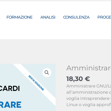
(pdf
quan
FORMAZIONE
ANALISI
CONSULENZA
PROGE
Amministrar
18,30
€
Amministrare GNU/Lin
all’amministrazione d
voglia intraprendere 
Linux o voglia appro