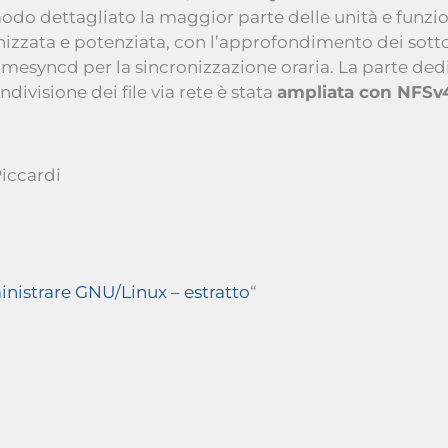
odo dettagliato la maggior parte delle unità e funzio
zzata e potenziata, con l’approfondimento dei sottoc
imesyncd per la sincronizzazione oraria. La parte ded
ondivisione dei file via rete è stata
ampliata con NFSv
iccardi
istrare GNU/Linux – estratto
“