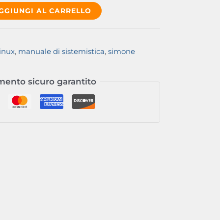
GGIUNGI AL CARRELLO
inux
,
manuale di sistemistica
,
simone
ento sicuro garantito